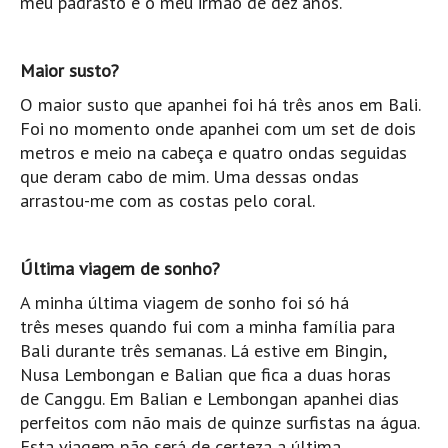
meu padrasto e o meu irmão de dez anos.
Seixal HD
BALI / INDONÉSIA
Maior susto?
Bali - Kuta e Kuta Reef HD
O maior susto que apanhei foi há três anos em Bali.
Bali - Keramas HD
Foi no momento onde apanhei com um set de dois
Bali - Uluwatu HD
metros e meio na cabeça e quatro ondas seguidas
Ver Todas
que deram cabo de mim. Uma dessas ondas
Entrevistas
arrastou-me com as costas pelo coral.
Nacionais
Última viagem de sonho?
Internacionais
Exclusivas
A minha última viagem de sonho foi só há
três meses quando fui com a minha família para
Perfil da semana
Bali durante três semanas. Lá estive em Bingin,
Análises
Nusa Lembongan e Balian que fica a duas horas
Podcast Pulsar do Surf
de Canggu. Em Balian e Lembongan apanhei dias
perfeitos com não mais de quinze surfistas na água.
Opinião
Esta viagem não será de certeza a última.