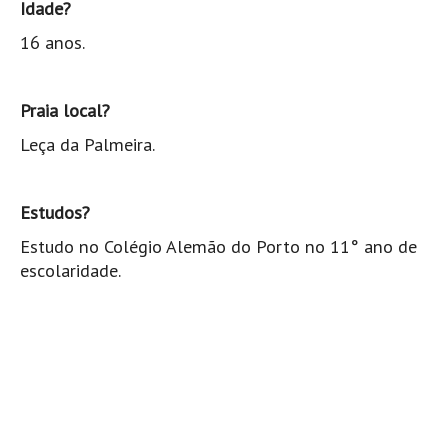
Idade?
Pedras do Corgo - Melanina HD
16 anos.
Cabo do Mundo HD
Leça - L'Kodak (Aterro) HD
Leça da Palmeira HD
Praia local?
Leça da Palmeira bar Oscar HD
Leça da Palmeira.
Matosinhos HD
Matosinhos - Vagas Bar HD
Estudos?
Cabedelo do Porto
Estudo no Colégio Alemão do Porto no 11° ano de
Espinho HD
escolaridade.
Espinho vista aérea HD
Espinho - Silvalde HD
AVEIRO
Cortegaça (Vila do Surf) HD
Cortegaça Onda Pontão HD
Praia da Barra Norte HD