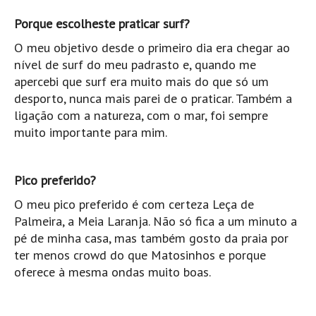
Boardriders Ericeira HD
Porque escolheste praticar surf?
Ericeira Praias Sul HD
O meu objetivo desde o primeiro dia era chegar ao
Foz do Lizandro
nível de surf do meu padrasto e, quando me
apercebi que surf era muito mais do que só um
SINTRA
desporto, nunca mais parei de o praticar. Também a
Praia Grande HD
ligação com a natureza, com o mar, foi sempre
Praia Grande Panorâmica HD
muito importante para mim.
LINHA DE CASCAIS/ESTORIL
Guincho Norte
Pico preferido?
São Pedro do estoril
O meu pico preferido é com certeza Leça de
Parede
Palmeira, a Meia Laranja. Não só fica a um minuto a
Carcavelos HD
pé de minha casa, mas também gosto da praia por
ter menos crowd do que Matosinhos e porque
Carcavelos Secret HD
oferece à mesma ondas muito boas.
Carcavelos - Calhau
COSTA DA CAPARICA HD