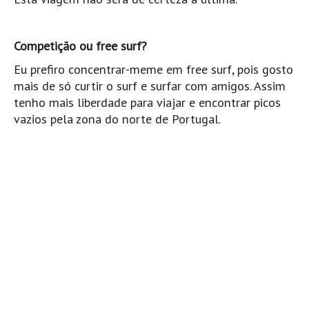
Vídeos
Nacional
Competição ou free surf?
Internacional
Eu prefiro concentrar-meme em free surf, pois gosto
Exclusivos
mais de só curtir o surf e surfar com amigos. Assim
Fotogaleria
tenho mais liberdade para viajar e encontrar picos
vazios pela zona do norte de Portugal.
Nacional
Internacional
Exclusivas
Guia De Praias
Norte
Grande Porto
Costa de Prata
Oeste
Grande Lisboa