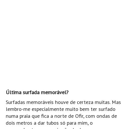
Costa da Caparica - C.I.Surf HD
Costa da Caparica - Praia Norte HD
Costa da Caparica - Praia CDS - HD
Costa da Caparica - Marcelino Beach Cafe HD
Costa da Caparica - Fonte da Telha HD
ALENTEJO / ALGARVE
Monte Clérigo HD - O sargo
Quarteira
Faro HD
Faro Surf Spot HD
Fuzeta
Última surfada memorável?
Fuzeta Vista Mar HD
Surfadas memoráveis houve de certeza muitas. Mas
MADEIRA
lembro-me especialmente muito bem ter surfado
numa praia que fica a norte de Ofir, com ondas de
Machico HD
dois metros a dar tubos só para mim, o
Laje, Contreiras e Ribeira da Janela HD