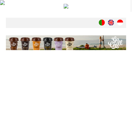
Notícias
Nacionais
Internacionais
Ambiente
Exclusivos
História
INDÚSTRIA
Nacional
Internacional
Exclusivos
Agenda de Eventos
Crónicas
Câmaras & Report