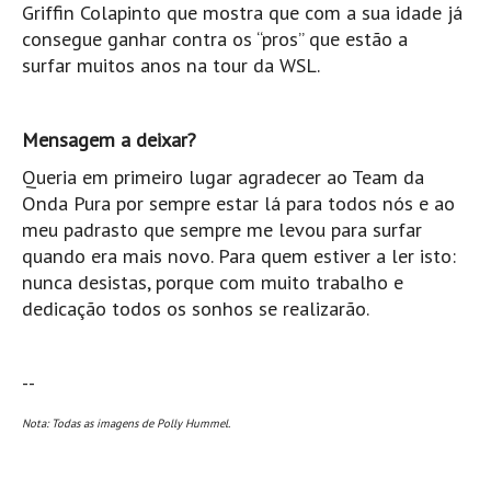
Griffin Colapinto que mostra que com a sua idade já
consegue ganhar contra os “pros” que estão a
surfar muitos anos na tour da WSL.
Mensagem a deixar?
Queria em primeiro lugar agradecer ao Team da
Onda Pura por sempre estar lá para todos nós e ao
meu padrasto que sempre me levou para surfar
quando era mais novo. Para quem estiver a ler isto:
nunca desistas, porque com muito trabalho e
dedicação todos os sonhos se realizarão.
--
Nota: Todas as imagens de Polly Hummel.