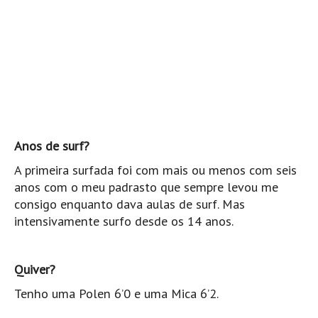
Mira
FIGUEIRA DA FOZ
Praia do Cabedelo HD
NAZARÉ
Nazaré panoramica praia norte
Nazaré HD
Anos de surf?
Nazaré Praias Sul
PENICHE
A primeira surfada foi com mais ou menos com seis
anos com o meu padrasto que sempre levou me
Peniche - Consolação Norte HD
consigo enquanto dava aulas de surf. Mas
Peniche Supertubos HD
intensivamente surfo desde os 14 anos.
SANTA CRUZ
Praia do Navio HD
Quiver?
ERICEIRA HD
Tenho uma Polen 6’0 e uma Mica 6’2.
Ericeira HD
Ericeira - Ribeira D'Ilhas HD