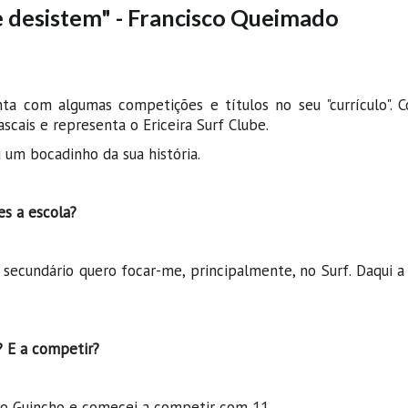
e desistem" - Francisco Queimado
nta com algumas competições e títulos no seu "currículo". 
scais e representa o Ericeira Surf Clube.
u um bocadinho da sua história.
es a escola?
 secundário quero focar-me, principalmente, no Surf. Daqui a
? E a competir?
no Guincho e comecei a competir com 11.