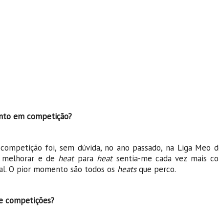
ento em competição?
petição foi, sem dúvida, no ano passado, na Liga Meo de
a melhorar e de
heat
para
heat
sentia-me cada vez mais con
nal. O pior momento são todos os
heats
que perco.
de competições?