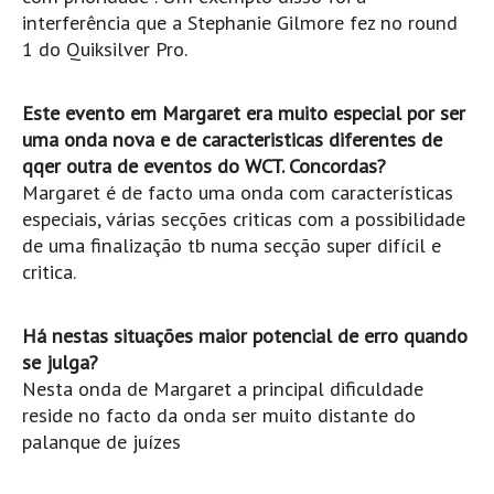
Costa da Caparica - C.I.Surf HD
interferência que a Stephanie Gilmore fez no round
Costa da Caparica - Praia Norte HD
1 do Quiksilver Pro.
Costa da Caparica - Praia CDS - HD
Costa da Caparica - Marcelino Beach Cafe HD
Este evento em Margaret era muito especial por ser
uma onda nova e de caracteristicas diferentes de
Costa da Caparica - Fonte da Telha HD
qqer outra de eventos do WCT. Concordas?
ALENTEJO / ALGARVE
Margaret é de facto uma onda com características
Monte Clérigo HD - O sargo
especiais, várias secções criticas com a possibilidade
Quarteira
de uma finalização tb numa secção super difícil e
critica.
Faro HD
Faro Surf Spot HD
Há nestas situações maior potencial de erro quando
Fuzeta
se julga?
Fuzeta Vista Mar HD
Nesta onda de Margaret a principal dificuldade
MADEIRA
reside no facto da onda ser muito distante do
palanque de juízes
Machico HD
Laje, Contreiras e Ribeira da Janela HD