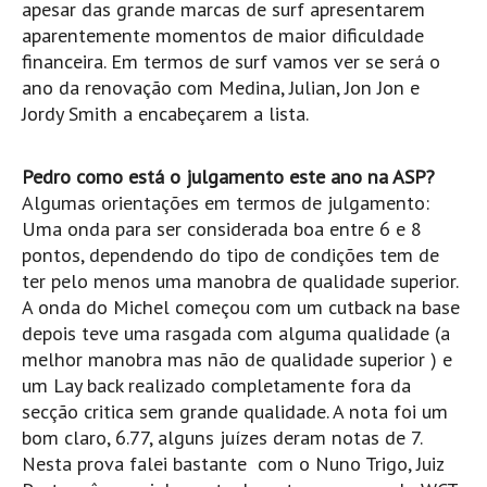
apesar das grande marcas de surf apresentarem
Mira
aparentemente momentos de maior dificuldade
financeira. Em termos de surf vamos ver se será o
FIGUEIRA DA FOZ
ano da renovação com Medina, Julian, Jon Jon e
Praia do Cabedelo HD
Jordy Smith a encabeçarem a lista.
NAZARÉ
Nazaré panoramica praia norte
Pedro como está o julgamento este ano na ASP?
Nazaré HD
Algumas orientações em termos de julgamento:
Nazaré Praias Sul
Uma onda para ser considerada boa entre 6 e 8
pontos, dependendo do tipo de condições tem de
PENICHE
ter pelo menos uma manobra de qualidade superior.
Peniche - Consolação Norte HD
A onda do Michel começou com um cutback na base
Peniche Supertubos HD
depois teve uma rasgada com alguma qualidade (a
SANTA CRUZ
melhor manobra mas não de qualidade superior ) e
um Lay back realizado completamente fora da
Praia do Navio HD
secção critica sem grande qualidade. A nota foi um
ERICEIRA HD
bom claro, 6.77, alguns juízes deram notas de 7.
Ericeira HD
Nesta prova falei bastante com o Nuno Trigo, Juiz
Ericeira - Ribeira D'Ilhas HD