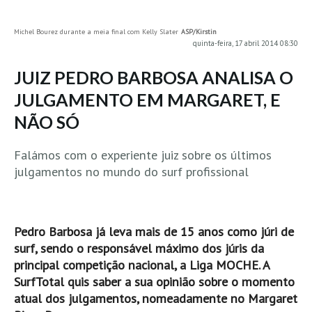
MINHO
Michel Bourez durante a meia final com Kelly Slater
ASP/Kirstin
Moledo HD
quinta-feira, 17 abril 2014 08:30
Vila Praia de Âncora HD
JUIZ PEDRO BARBOSA ANALISA O
Viana do Castelo HD
JULGAMENTO EM MARGARET, E
Viana Pontão HD
NÃO SÓ
Ofir
GRANDE PORTO
Falámos com o experiente juiz sobre os últimos
Aguçadoura HD
julgamentos no mundo do surf profissional
Póvoa de Varzim
Póvoa de Varzim - Ferrari HD
Pedro Barbosa já leva mais de 15 anos como júri de
Azurara HD
surf, sendo o responsável máximo dos júris da
Praia de Árvore - Areal HD
principal competição nacional, a Liga MOCHE. A
Mindelo
SurfTotal quis saber a sua opinião sobre o momento
atual dos julgamentos, nomeadamente no Margaret
Mindelo meia laranja HD