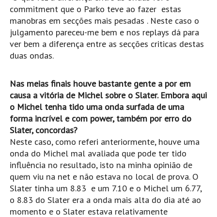
Vídeos
commitment que o Parko teve ao fazer estas
manobras em secções mais pesadas . Neste caso o
Nacional
julgamento pareceu-me bem e nos replays dá para
Internacional
ver bem a diferença entre as secções criticas destas
Exclusivos
duas ondas.
Fotogaleria
Nas meias finais houve bastante gente a por em
Nacional
causa a vitória de Michel sobre o Slater. Embora aqui
Internacional
o Michel tenha tido uma onda surfada de uma
Exclusivas
forma incrível e com power, também por erro do
Slater, concordas?
Guia De Praias
Neste caso, como referi anteriormente, houve uma
Norte
onda do Michel mal avaliada que pode ter tido
influência no resultado, isto na minha opinião de
Grande Porto
quem viu na net e não estava no local de prova. O
Costa de Prata
Slater tinha um 8.83 e um 7.10 e o Michel um 6.77,
Oeste
o 8.83 do Slater era a onda mais alta do dia até ao
momento e o Slater estava relativamente
Grande Lisboa