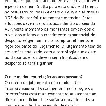
Português que julga actualmente as provas do WCT
e pensámos num 5 alto para esta onda. A diferença
Boardriders Ericeira HD
no resultado foi de 0.24 entre o Kelly e o Michel. O
Ericeira Praias Sul HD
9.33 do Bourez foi inteiramente merecido. Estas
Foz do Lizandro
situações devem ser discutidas dentro do seio da
SINTRA
ASP, neste momento os montantes envolvidos o
nível dos atletas e o crescimento exponencial do
Praia Grande HD
desporto exigem um maior comprometimento e
Praia Grande Panorâmica HD
rigor por parte do julgamento. O julgamento tem de
LINHA DE CASCAIS/ESTORIL
ser profissionalizado, com a tecnologia que existe
Guincho Norte
ao dispor os erros devem ser minimizados e o
desporto só terá a ganhar.
São Pedro do estoril
Parede
O que mudou em relação ao ano passado?
Carcavelos HD
O critério de julgamento não mudou. Nas
Carcavelos Secret HD
interferências em heats ‘man on man’ a regra de
Carcavelos - Calhau
interferência está mais exigente relativamente ao
direito incondicional de surfar a onda do surfista
COSTA DA CAPARICA HD
com prioridade . Um exemplo disso foi a