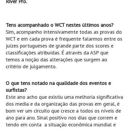
River Pro.
Pedras do Corgo - Melanina HD
Cabo do Mundo HD
Leça - L'Kodak (Aterro) HD
Tens acompanhado o WCT nestes últimos anos?
Leça da Palmeira HD
Sim, acompanho intensivamente todas as provas do
WCT e em cada prova é frequente falarmos entre os
Leça da Palmeira bar Oscar HD
juízes portugueses de grande parte dos scores e
Matosinhos HD
classificações atribuídas. É através da ASP que
Matosinhos - Vagas Bar HD
temos a noção das alterações que surgem ao
Cabedelo do Porto
critério de julgamento.
Espinho HD
O que tens notado na qualidade dos eventos e
Espinho vista aérea HD
surfistas?
Espinho - Silvalde HD
Este ano acho que existiu uma melhoria significativa
AVEIRO
dos media e da organização das provas em geral, é
Cortegaça (Vila do Surf) HD
bom ver um circuito que cresce a todos os níveis de
ano para ano. Sinal positivo nos dias que correm e
Cortegaça Onda Pontão HD
tendo em conta a situação econômica mundial e
Praia da Barra Norte HD