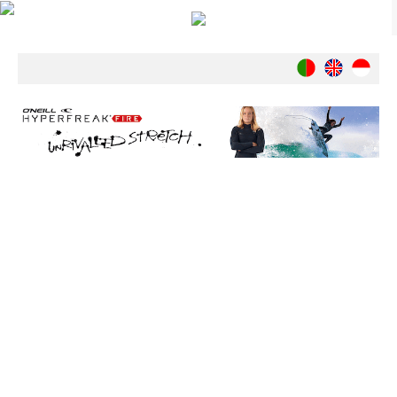
Notícias
Nacionais
Internacionais
Ambiente
Exclusivos
História
INDÚSTRIA
Nacional
Internacional
Exclusivos
Agenda de Eventos
Crónicas
Câmaras & Report