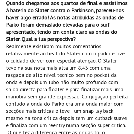
Quando chegamos aos quartos de final e assistimos
Seixal HD
à bateria do Slater contra o Parkinson, pareceu-nos
BALI / INDONÉSIA
haver algo errado! As notas atribuidas às ondas de
Bali - Kuta e Kuta Reef HD
Parko foram demasiado elevadas para o surf
apresentado, tendo em conta claro as ondas do
Bali - Keramas HD
Slater. Qual a tua perspectiva?
Bali - Uluwatu HD
Realmente existiram muitos comentários
Ver Todas
relativamente ao heat do Slater com o parko e tive
Entrevistas
o cuidado de ver com especial atenção. O Slater
teve na sua nota mais alta um 8.43 com uma
Nacionais
rasgada de alto nível técnico bem no pocket da
Internacionais
onda e depois um tubo não muito profundo com
saída directa para floater e para finalizar mais uma
Exclusivas
manobra sem grande expressão. Conjugação perfeita
Perfil da semana
contudo a onda do Parko era uma onda maior com
Análises
secções mais criticas e teve um snap lay back
Podcast Pulsar do Surf
mesmo na zona critica depois tem um cutback suave
e finaliza com um reentry numa secção super critica.
Opinião
O que fez a diferença entre as ondas foi o