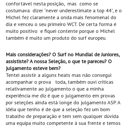
confortável nesta posição, mas como se
Alentejo
costumava dizer “never underestimate a top 44”, e o
Algarve
Michel fez claramente a onda mais fenomenal do
Loja
dia e venceu o seu primeiro WCT. De certa forma é
muito positivo e fiquei contente porque o Michel
Pranchas
também é muito um produto do surf europeu.
Acessórios de Surf
SurfWear
Mais considerações? O Surf no Mundial de Juniores,
assististe? A nossa Seleção, o que te pareceu? O
Skate
julgamento esteve bem?
Acessórios de moda
Tentei assistir a alguns heats mas não consegui
Cursos de Shape
acompanhar o prova toda, também ouvi criticas
Contactos
relativamente ao julgamento o que a minha
experiência me diz é que o julgamento em provas
Contactos Surftotal
por seleções ainda está longe do julgamento ASP. A
idéia que tenho é de que a seleção fez um bom
trabalho de preparação e tem sem qualquer dúvida
uma equipa muito competente à sua frente e temos