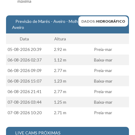
Costa da Caparica - C.I.Surf HD
máxima
Costa da Caparica - Praia Norte HD
Costa da Caparica - Praia CDS - HD
Previsão de Marés - Aveiro - Molhe Central da Barra de
DADOS:
HIDROGRÁFICO
Aveiro
Costa da Caparica - Marcelino Beach Cafe HD
Costa da Caparica - Fonte da Telha HD
Data
Altura
ALENTEJO / ALGARVE
05-08-2026 20:39
2.92 m
Preia-mar
Monte Clérigo HD - O sargo
06-08-2026 02:37
1.12 m
Baixa-mar
Quarteira
06-08-2026 09:09
2.77 m
Preia-mar
Faro HD
06-08-2026 15:07
1.23 m
Baixa-mar
Faro Surf Spot HD
06-08-2026 21:41
2.77 m
Preia-mar
Fuzeta
07-08-2026 03:44
1.25 m
Baixa-mar
Fuzeta Vista Mar HD
MADEIRA
07-08-2026 10:20
2.71 m
Preia-mar
Machico HD
Laje, Contreiras e Ribeira da Janela HD
LIVE CAMS PRÓXIMAS