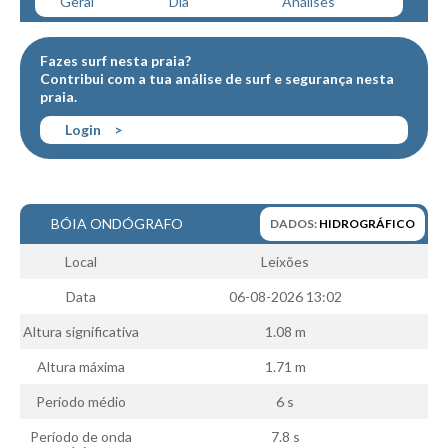
Geral
Dia
Análises
Boardriders Ericeira HD
Ericeira Praias Sul HD
Fazes surf nesta praia?
Contribui com a tua
análise de surf
e
segurança
nesta
Foz do Lizandro
praia.
SINTRA
Login
>
Praia Grande HD
Praia Grande Panorâmica HD
LINHA DE CASCAIS/ESTORIL
BÓIA ONDÓGRAFO
DADOS:
HIDROGRÁFICO
Guincho Norte
Local
Leixões
São Pedro do estoril
Data
06-08-2026 13:02
Parede
Carcavelos HD
Altura significativa
1.08 m
Carcavelos Secret HD
Altura máxima
1.71 m
Carcavelos - Calhau
Período médio
6 s
COSTA DA CAPARICA HD
Período de onda
7.8 s