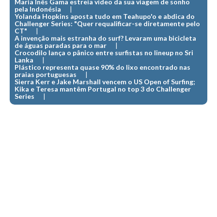
Maria Inês Gama estreia vídeo da sua viagem de sonho
Pedras do Corgo - Melanina HD
pela Indonésia
Yolanda Hopkins aposta tudo em Teahupo'o e abdica do
Cabo do Mundo HD
Challenger Series: "Quer requalificar-se diretamente pelo
CT"
Leça - L'Kodak (Aterro) HD
A invenção mais estranha do surf? Levaram uma bicicleta
de águas paradas para o mar
Leça da Palmeira HD
Crocodilo lança o pânico entre surfistas no lineup no Sri
Lanka
Leça da Palmeira bar Oscar HD
Plástico representa quase 90% do lixo encontrado nas
praias portuguesas
Matosinhos HD
Sierra Kerr e Jake Marshall vencem o US Open of Surfing;
Kika e Teresa mantêm Portugal no top 3 do Challenger
Matosinhos - Vagas Bar HD
Series
Cabedelo do Porto
Espinho HD
Espinho vista aérea HD
Espinho - Silvalde HD
AVEIRO
Cortegaça (Vila do Surf) HD
Cortegaça Onda Pontão HD
Praia da Barra Norte HD