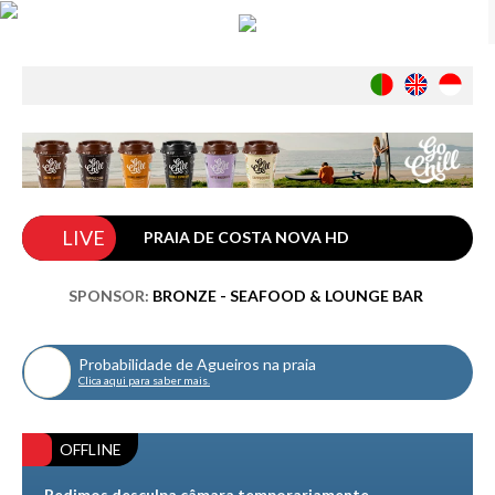
Notícias
Nacionais
Internacionais
Ambiente
Exclusivos
LIVE
PRAIA DE COSTA NOVA HD
História
INDÚSTRIA
SPONSOR:
BRONZE - SEAFOOD & LOUNGE BAR
Nacional
Internacional
Probabilidade de Agueiros na praia
Exclusivos
Clica aqui para saber mais.
Agenda de Eventos
Crónicas
OFFLINE
Câmaras & Report
Pedimos desculpa câmara temporariamente