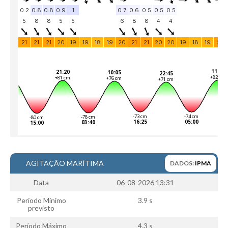
Vídeos
Nacional
Internacional
Exclusivos
Fotogaleria
Nacional
Internacional
Exclusivas
Guia De Praias
Norte
AGITAÇÃO MARÍTIMA
DADOS:
IPMA
Grande Porto
Data
06-08-2026 13:31
Costa de Prata
Período Mínimo
3.9 s
Oeste
previsto
Grande Lisboa
Período Máximo
4.3 s