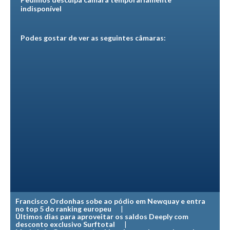
indisponível
MINHO
Moledo HD
Podes gostar de ver as seguintes câmaras:
Vila Praia de Âncora HD
Viana do Castelo HD
Viana Pontão HD
Ofir
GRANDE PORTO
Aguçadoura HD
Póvoa de Varzim
Póvoa de Varzim - Ferrari HD
Azurara HD
Praia de Árvore - Areal HD
Francisco Ordonhas sobe ao pódio em Newquay e entra
Mindelo
no top 5 do ranking europeu
Últimos dias para aproveitar os saldos Deeply com
Mindelo meia laranja HD
desconto exclusivo Surftotal