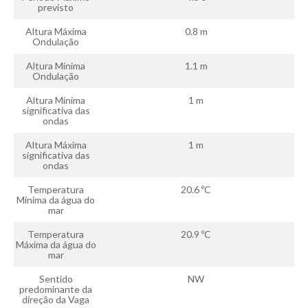
previsto
Alentejo
Altura Máxima
0.8 m
Algarve
Ondulação
Loja
Altura Mínima
1.1 m
Ondulação
Pranchas
Altura Mínima
1 m
Acessórios de Surf
significativa das
ondas
SurfWear
Altura Máxima
1 m
Skate
significativa das
ondas
Acessórios de moda
Cursos de Shape
Temperatura
20.6 ºC
Mínima da água do
mar
Contactos
Temperatura
20.9 ºC
Contactos Surftotal
Máxima da água do
mar
Sentido
NW
predominante da
direção da Vaga