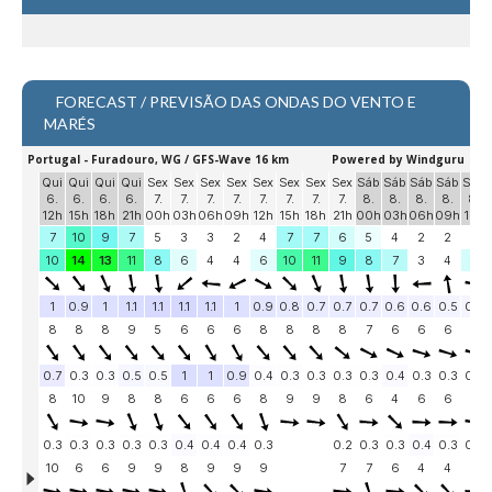
Seixal HD
BALI / INDONÉSIA
Bali - Kuta e Kuta Reef HD
FORECAST / PREVISÃO DAS ONDAS DO VENTO E
Bali - Keramas HD
MARÉS
Bali - Uluwatu HD
Ver Todas
Entrevistas
Nacionais
Internacionais
Exclusivas
Perfil da semana
Análises
Podcast Pulsar do Surf
Opinião